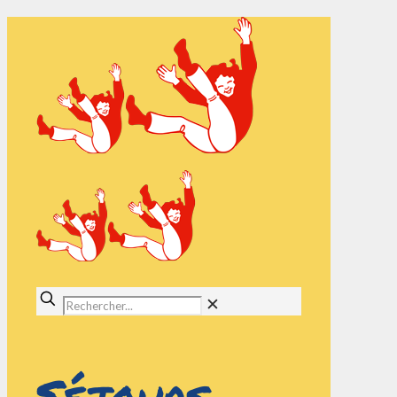
✕
Séjours