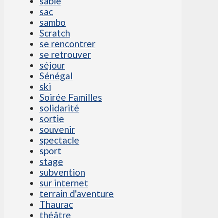
sable
sac
sambo
Scratch
se rencontrer
se retrouver
séjour
Sénégal
ski
Soirée Familles
solidarité
sortie
souvenir
spectacle
sport
stage
subvention
sur internet
terrain d'aventure
Thaurac
théâtre