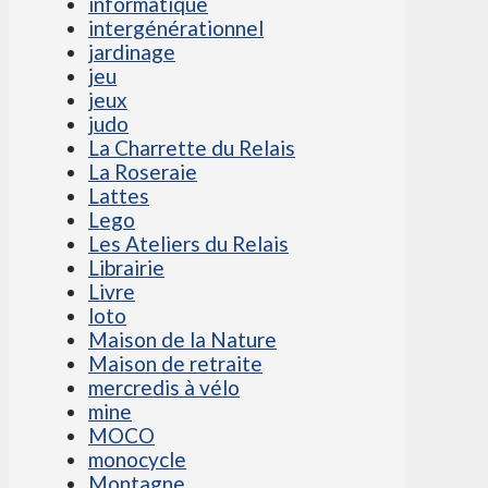
informatique
intergénérationnel
jardinage
jeu
jeux
judo
La Charrette du Relais
La Roseraie
Lattes
Lego
Les Ateliers du Relais
Librairie
Livre
loto
Maison de la Nature
Maison de retraite
mercredis à vélo
mine
MOCO
monocycle
Montagne