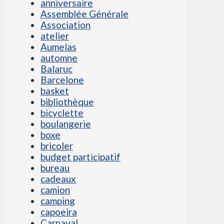
anniversaire
Assemblée Générale
Association
atelier
Aumelas
automne
Balaruc
Barcelone
basket
bibliothèque
bicyclette
boulangerie
boxe
bricoler
budget participatif
bureau
cadeaux
camion
camping
capoeira
Carnaval