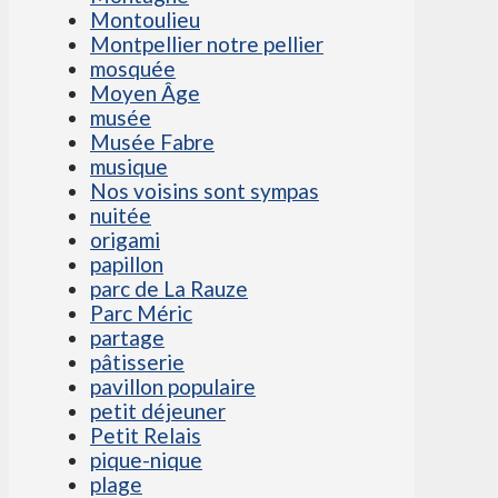
Montoulieu
Montpellier notre pellier
mosquée
Moyen Âge
musée
Musée Fabre
musique
Nos voisins sont sympas
nuitée
origami
papillon
parc de La Rauze
Parc Méric
partage
pâtisserie
pavillon populaire
petit déjeuner
Petit Relais
pique-nique
plage