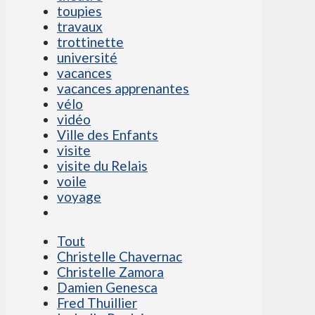
toupies
travaux
trottinette
université
vacances
vacances apprenantes
vélo
vidéo
Ville des Enfants
visite
visite du Relais
voile
voyage
Tout
Christelle Chavernac
Christelle Zamora
Damien Genesca
Fred Thuillier