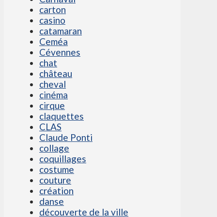
carton
casino
catamaran
Ceméa
Cévennes
chat
château
cheval
cinéma
cirque
claquettes
CLAS
Claude Ponti
collage
coquillages
costume
couture
création
danse
découverte de la ville