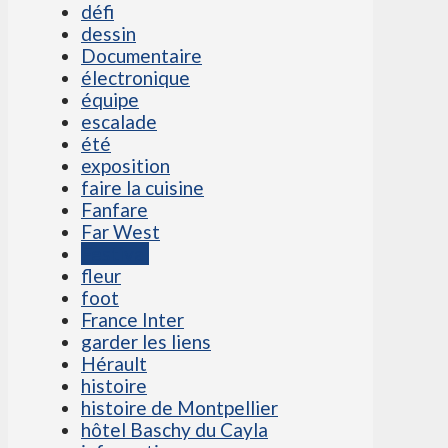
défi
dessin
Documentaire
électronique
équipe
escalade
été
exposition
faire la cuisine
Fanfare
Far West
Festival
fleur
foot
France Inter
garder les liens
Hérault
histoire
histoire de Montpellier
hôtel Baschy du Cayla