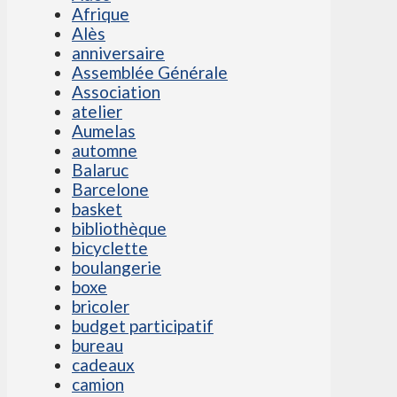
Afrique
Alès
anniversaire
Assemblée Générale
Association
atelier
Aumelas
automne
Balaruc
Barcelone
basket
bibliothèque
bicyclette
boulangerie
boxe
bricoler
budget participatif
bureau
cadeaux
camion