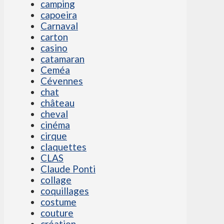
camping
capoeira
Carnaval
carton
casino
catamaran
Ceméa
Cévennes
chat
château
cheval
cinéma
cirque
claquettes
CLAS
Claude Ponti
collage
coquillages
costume
couture
création