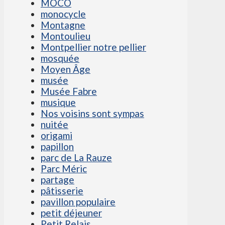
MOCO
monocycle
Montagne
Montoulieu
Montpellier notre pellier
mosquée
Moyen Âge
musée
Musée Fabre
musique
Nos voisins sont sympas
nuitée
origami
papillon
parc de La Rauze
Parc Méric
partage
pâtisserie
pavillon populaire
petit déjeuner
Petit Relais