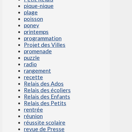
pique-nique
plage
poisson
poney
printemps
programmation
Projet des Villes
promenade
puzzle
radio
rangement
recette
Relais des Ados
Relais des écoliers
Relais des Enfants
Relais des Petits
rentrée
réunion
réussite scolaire
revue de Presse