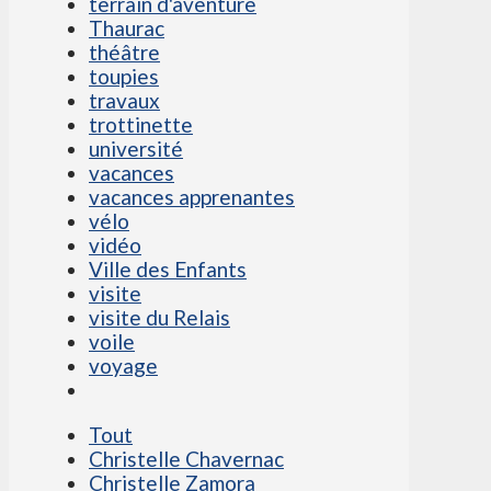
terrain d'aventure
Thaurac
théâtre
toupies
travaux
trottinette
université
vacances
vacances apprenantes
vélo
vidéo
Ville des Enfants
visite
visite du Relais
voile
voyage
Tout
Christelle Chavernac
Christelle Zamora