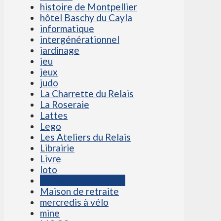
histoire de Montpellier
hôtel Baschy du Cayla
informatique
intergénérationnel
jardinage
jeu
jeux
judo
La Charrette du Relais
La Roseraie
Lattes
Lego
Les Ateliers du Relais
Librairie
Livre
loto
Maison de la Nature
Maison de retraite
mercredis à vélo
mine