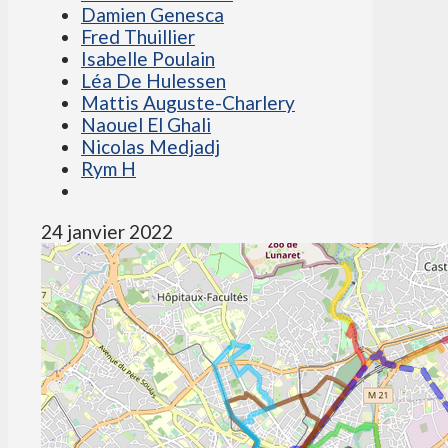
Damien Genesca
Fred Thuillier
Isabelle Poulain
Léa De Hulessen
Mattis Auguste-Charlery
Naouel El Ghali
Nicolas Medjadj
Rym H
24 janvier 2022